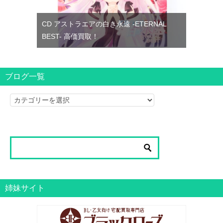
CD アストラエアの白き永遠 -ETERNAL
BEST- 高価買取！
ブログ一覧
ブ
ロ
グ
一
覧
姉妹サイト