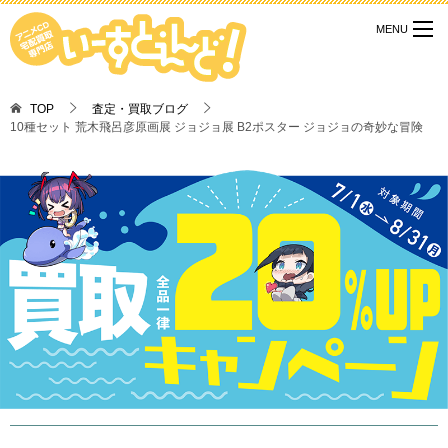
TOP
査定・買取ブログ
10種セット 荒木飛呂彦原画展 ジョジョ展 B2ポスター ジョジョの奇妙な冒険