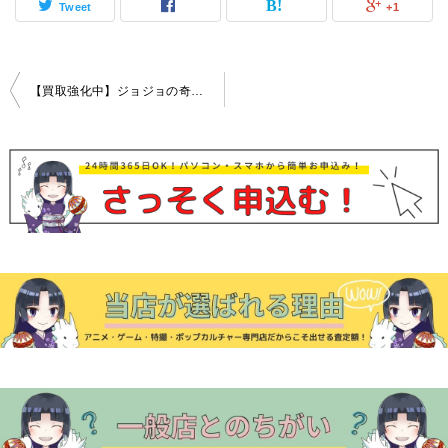
Tweet
+1
投
【買取強化中】ジョジョの奇妙な冒険シリーズ グッズ
稿
ナ
ビ
ゲ
ー
シ
ョ
ン