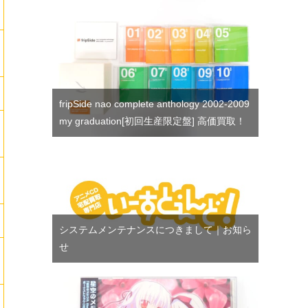
fripSide nao complete anthology 2002-2009
my graduation[初回生産限定盤] 高価買取！
システムメンテナンスにつきまして｜お知ら
せ