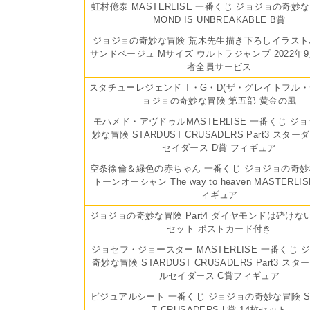
虹村億泰 MASTERLISE 一番くじ ジョジョの奇妙な
MOND IS UNBREAKABLE B賞
ジョジョの奇妙な冒険 荒木先生描き下ろしイラスト
サンドベージュ Mサイズ ウルトラジャンプ 2022年9
者全員サービス
スタチューレジェンド T・G・D(ザ・グレイトフル・
ョジョの奇妙な冒険 第五部 黄金の風
モハメド・アヴドゥルMASTERLISE 一番くじ ジ
妙な冒険 STARDUST CRUSADERS Part3 スタ
セイダース D賞 フィギュア
空条徐倫＆緑色の赤ちゃん 一番くじ ジョジョの奇妙
トーンオーシャン The way to heaven MASTERLIS
ィギュア
ジョジョの奇妙な冒険 Part4 ダイヤモンドは砕けない 
セット ポストカード付き
ジョセフ・ジョースター MASTERLISE 一番くじ 
奇妙な冒険 STARDUST CRUSADERS Part3 ス
ルセイダース C賞フィギュア
ビジュアルシート 一番くじ ジョジョの奇妙な冒険 ST
T CRUSADERS L賞 14枚セット