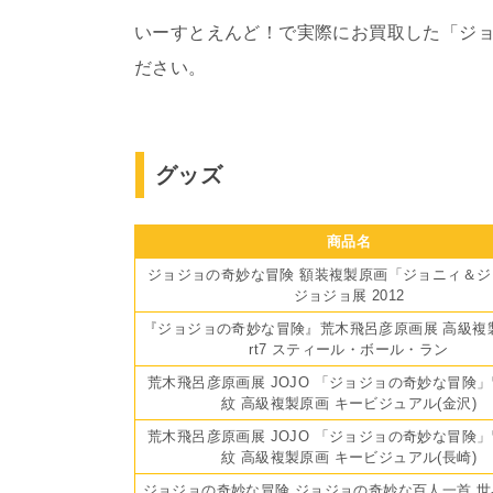
いーすとえんど！で実際にお買取した「ジ
ださい。
グッズ
商品名
ジョジョの奇妙な冒険 額装複製原画「ジョニィ＆ジ
ジョジョ展 2012
『ジョジョの奇妙な冒険』荒木飛呂彦原画展 高級複製
rt7 スティール・ボール・ラン
荒木飛呂彦原画展 JOJO 「ジョジョの奇妙な冒険
紋 高級複製原画 キービジュアル(金沢)
荒木飛呂彦原画展 JOJO 「ジョジョの奇妙な冒険
紋 高級複製原画 キービジュアル(長崎)
ジョジョの奇妙な冒険 ジョジョの奇妙な百人一首 世