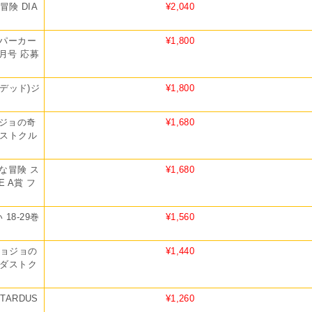
冒険 DIA
¥2,040
パーカー
¥1,800
月号 応募
デッド)ジ
¥1,800
ョジョの奇
¥1,680
ーダストクル
な冒険 ス
¥1,680
E A賞 フ
18-29巻
¥1,560
ジョジョの
¥1,440
ターダストク
ARDUS
¥1,260