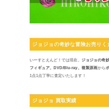
ジョジョの奇妙な冒険お売りく
いーすとえんど！では現在、
ジョジョの奇
フィギュア、DVD/Blu-ray、複製原画
から
1点1点丁寧に査定いたします！
ジョジョ 買取実績