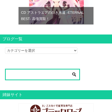
CD アストラエアの白き永遠 -ETERNAL
BEST- 高価買取！
ブログ一覧
ブ
ロ
グ
一
覧
姉妹サイト