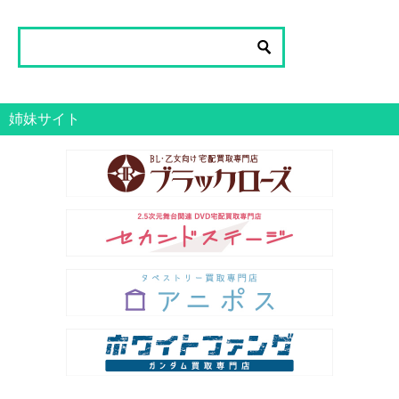
グ
一
覧
姉妹サイト