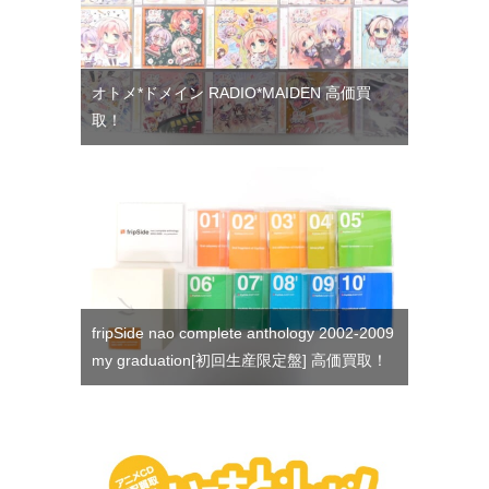
オトメ*ドメイン RADIO*MAIDEN 高価買
取！
fripSide nao complete anthology 2002-2009
my graduation[初回生産限定盤] 高価買取！