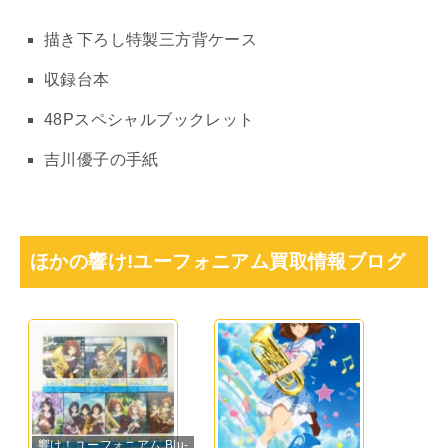
描き下ろし特製三方背ケース
収録台本
48Pスペシャルブックレット
吉川優子の手紙
ほかの響け!ユーフォニアム買取情報ブログ
響け！ユーフォニアム Blu-