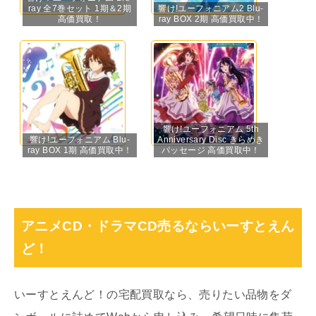
ray 全7巻セット 1期＆2期
響け!ユーフォニアム2 Blu-
高価買取！
ray BOX 2期 高価買取中！
響け!ユーフォニアム 5th
響け!ユーフォニアム Blu-
Anniversary Disc きらめき
ray BOX 1期 高価買取中！
パッセージ 高価買取中！
アニメCD・ドラマCD売るならいーすとえん
ど！
いーすとえんど！の宅配買取なら、売りたい品物をダ