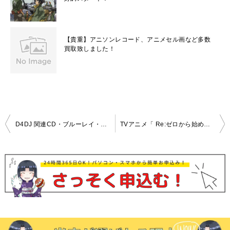
【貴重】アニソンレコード、アニメセル画など多数
買取致しました！
投
D4DJ 関連CD・ブルーレイ・特典 高価買取中！
TVアニメ「 Re:ゼロから始める異世界生活 」キャラクターソングアルバム 高価買取中！
稿
ナ
ビ
ゲ
ー
シ