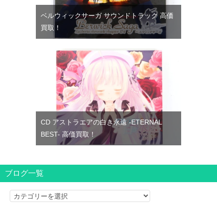
ベルウィックサーガ サウンドトラック 高価
買取！
CD アストラエアの白き永遠 -ETERNAL
BEST- 高価買取！
ブログ一覧
ブ
ロ