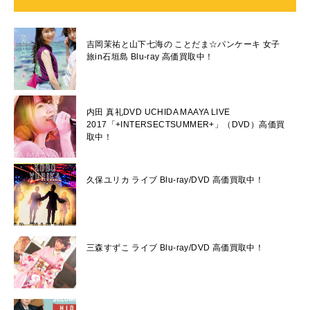
吉岡茉祐と山下七海の ことだま☆パンケーキ 女子
旅in石垣島 Blu-ray 高価買取中！
内田 真礼DVD UCHIDA MAAYA LIVE
2017「+INTERSECTSUMMER+」（DVD）高価買
取中！
久保ユリカ ライブ Blu-ray/DVD 高価買取中！
三森すずこ ライブ Blu-ray/DVD 高価買取中！