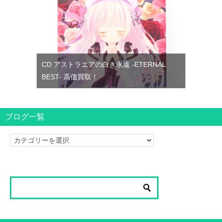
CD アストラエアの白き永遠 -ETERNAL
BEST- 高価買取！
ブログ一覧
ブ
ロ
グ
一
覧