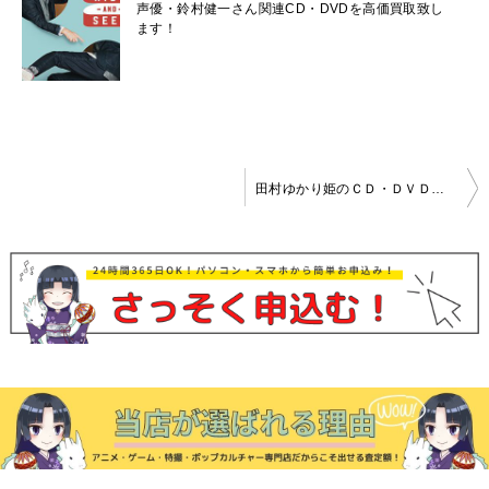
声優・鈴村健一さん関連CD・DVDを高価買取致し
ます！
投
田村ゆかり姫のＣＤ・ＤＶＤを高価買取致しました！
稿
ナ
ビ
ゲ
ー
シ
ョ
ン