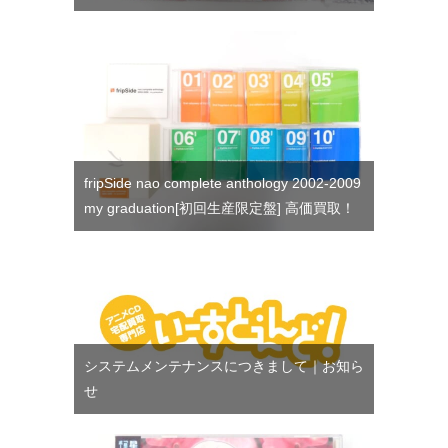
fripSide nao complete anthology 2002-2009
my graduation[初回生産限定盤] 高価買取！
システムメンテナンスにつきまして｜お知ら
せ