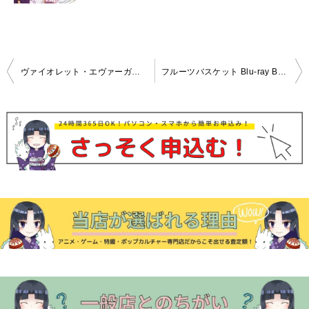
投
ヴァイオレット・エヴァーガーデン ブルーレイ/DVD全巻セット高価買取中！
フルーツバスケット Blu-ray BOX 高価買取致しました！
稿
ナ
ビ
ゲ
ー
シ
ョ
ン