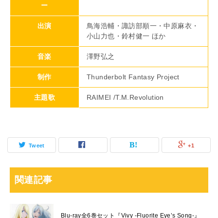
ー
出演
鳥海浩輔・諏訪部順一・中原麻衣・
小山力也・鈴村健一 ほか
音楽
澤野弘之
制作
Thunderbolt Fantasy Project
主題歌
RAIMEI /T.M.Revolution
Tweet
+1
関連記事
Blu-ray全6巻セット『Vivy -Fluorite Eye’s Song-』