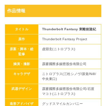
作品情報
タイトル
Thunderbolt Fantasy 東離劍遊紀
原作
Thunderbolt Fantasy Project
原案・脚本・総
虚淵玄(ニトロプラス)
監修
操演・撮影
霹靂國際多媒體股份有限公司
キャラデザ
ニトロプラス(三杜シノヴ/源覚/Niθ/
中央東口)
武器デザイン
霹靂國際多媒體股份有限公司/石渡
マコト(ニトロプラス)
造形アドバイザ
グッドスマイルカンパニー