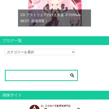
CD アストラエアの白き永遠 -ETERNAL
BEST- 高価買取！
ブログ一覧
ブ
ロ
グ
一
覧
姉妹サイト