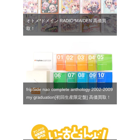
オトメ*ドメイン RADIO*MAIDEN 高価買
取！
fripSide nao complete anthology 2002-2009
my graduation[初回生産限定盤] 高価買取！