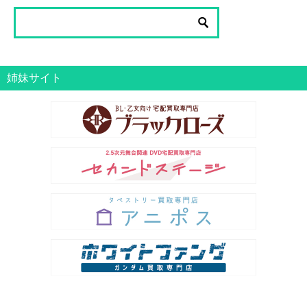
一
覧
姉妹サイト