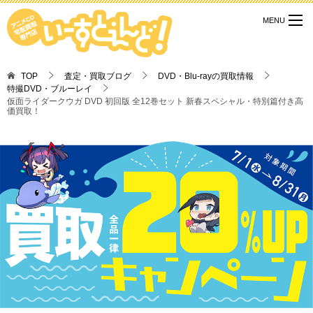
TOP
査定・買取ブログ
DVD・Blu-rayの買取情報
特撮DVD・ブルーレイ
仮面ライダークウガ DVD 初回版 全12巻セット 新春スペシャル・特別篇付き高
価買取！