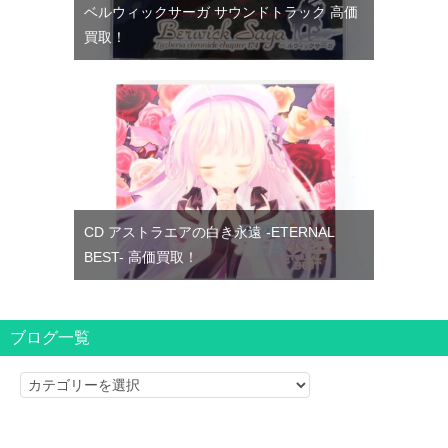
ベルウィックサーガ サウンドトラック 高価
買取！
CD アストラエアの白き永遠 -ETERNAL
BEST- 高価買取！
ブログ一覧
ブ
ロ
グ