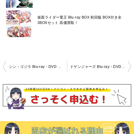
仮面ライダー電王 Blu-ray BOX 初回版 BOX付き全
3BOXセット 高価買取！
投
シン・ゴジラ Blu-ray・DVD 高価買取中！
ドゲンジャーズ Blu-ray・DVD高価買取中！
稿
ナ
ビ
ゲ
ー
シ
ョ