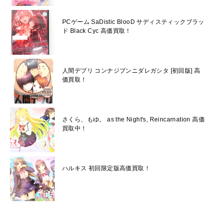
PCゲーム SaDistic BlooD サディスティックブラッ
ド Black Cyc 高価買取！
人間デブリ コンナジブンニダレガシタ [初回版] 高
価買取！
さくら、もゆ。 as the Night's, Reincarnation 高価
買取中！
ハルキス 初回限定版高価買取！