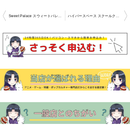
投
Sweet Palace スウィートパレス 高価買取！
ハイパースペース スクールクエスト ～ヒロイン～ 高価買取！
稿
ナ
ビ
ゲ
ー
シ
ョ
ン