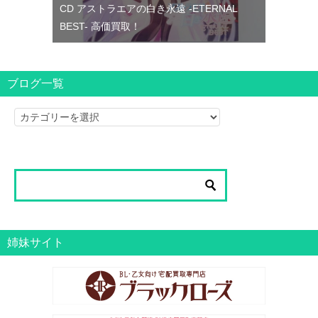
CD アストラエアの白き永遠 -ETERNAL
BEST- 高価買取！
ブログ一覧
ブ
ロ
グ
一
覧
姉妹サイト