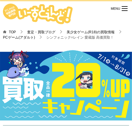
TOP
査定・買取ブログ
美少女ゲーム(R18)の買取情報
PCゲーム(アダルト)
シンフォニック=レイン 愛蔵版 高価買取！