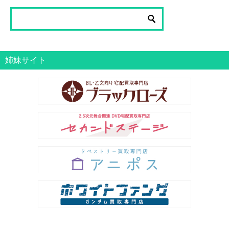
一
覧
姉妹サイト