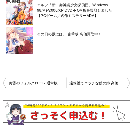
エルフ『新・御神楽少女探偵団』Windows
98/Me/2000/XP DVD-ROM版を買取しました！
【PCゲーム／名作ミステリーADV】
その日の獣には、 豪華版 高価買取中！
投
黄昏のフォルクローレ 通常版 高価買取中！
過保護でエッチな僕の姉 高価買取中！
稿
ナ
ビ
ゲ
ー