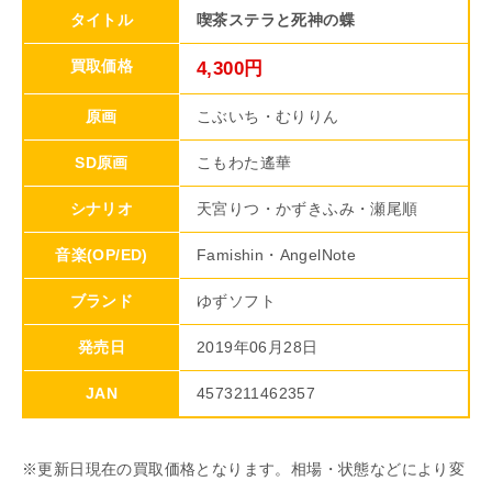
タイトル
喫茶ステラと死神の蝶
買取価格
4,300円
原画
こぶいち・むりりん
SD原画
こもわた遙華
シナリオ
天宮りつ・かずきふみ・瀬尾順
音楽(OP/ED)
Famishin・AngelNote
ブランド
ゆずソフト
発売日
2019年06月28日
JAN
4573211462357
※更新日現在の買取価格となります。相場・状態などにより変