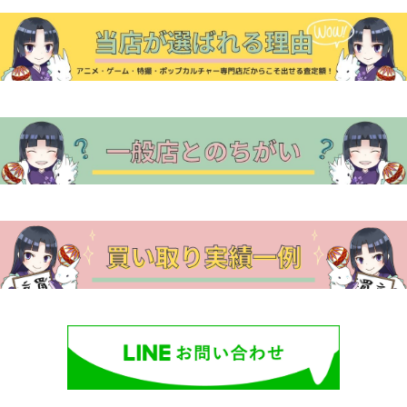
シ
ョ
ン