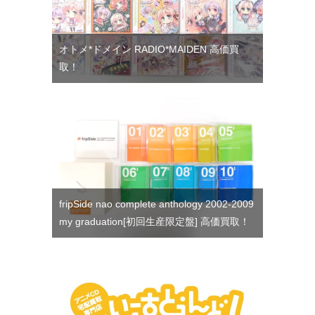
オトメ*ドメイン RADIO*MAIDEN 高価買
取！
fripSide nao complete anthology 2002-2009
my graduation[初回生産限定盤] 高価買取！