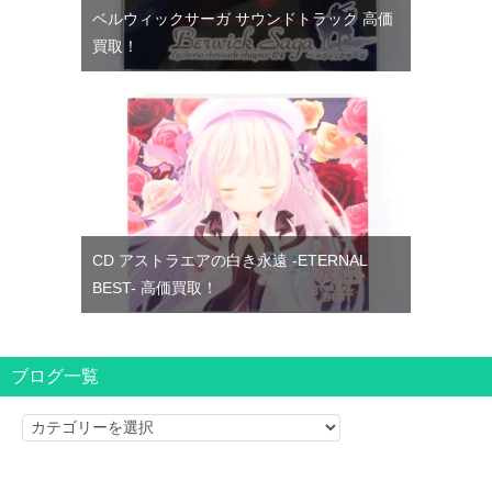
ベルウィックサーガ サウンドトラック 高価
買取！
CD アストラエアの白き永遠 -ETERNAL
BEST- 高価買取！
ブログ一覧
ブ
ロ
グ