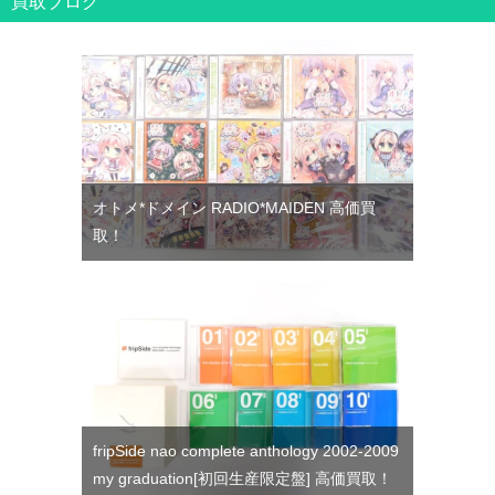
買取ブログ
オトメ*ドメイン RADIO*MAIDEN 高価買
取！
fripSide nao complete anthology 2002-2009
my graduation[初回生産限定盤] 高価買取！