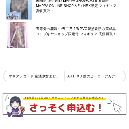
未開封 呪術廻戦 MAPPA SHOWCASE 五条悟
MAPPA ONLINE SHOP＆F：NEX限定 フィギュア
高価買取！
五等分の花嫁 中野二乃 1/8 PVC製塗装済み完成品
コトブキヤショップ限定付 フィギュア 高価買取！
投
マギアレコード 魔法少女まどか☆マギカ外伝 五十鈴れん 1/8 完成品フィギュア高価買取中！
ARTFX J 僕のヒーローアカデミア オールマイト 1/8 PVC製塗装済み完成品フィギュア高価買取中！
稿
ナ
ビ
ゲ
ー