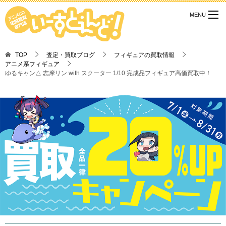
TOP
査定・買取ブログ
フィギュアの買取情報
アニメ系フィギュア
ゆるキャン△ 志摩リン with スクーター 1/10 完成品フィギュア高価買取中！