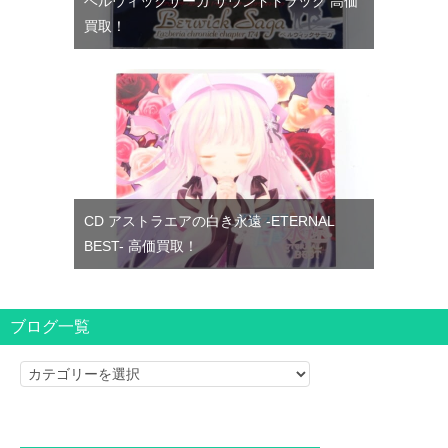
ベルウィックサーガ サウンドトラック 高価
買取！
CD アストラエアの白き永遠 -ETERNAL
BEST- 高価買取！
ブログ一覧
ブ
ロ
グ
一