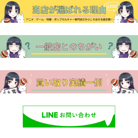
シ
ョ
ン