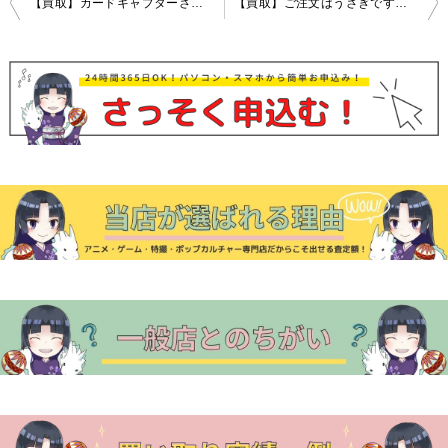
【買取】カードキャプターさくら クリアカード編 木之本桜 Hello Brand New World 1/7 ABS＆PVC製塗装済み完成品 フィギュア 高価買取中！
【買取】ご注文はうさぎですか?? 怪盗ラパン 1/7スケール PVC製塗装済み完成品フィギュア高価買取中！
稿
ナ
ビ
ゲ
ー
シ
ョ
ン