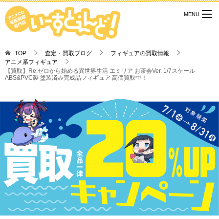
TOP
査定・買取ブログ
フィギュアの買取情報
アニメ系フィギュア
【買取】Re:ゼロから始める異世界生活 エミリア お茶会Ver. 1/7スケール
ABS&PVC製 塗装済み完成品フィギュア 高価買取中！