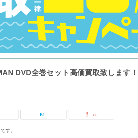
H MAN DVD全巻セット高価買取致します
+1
フです。