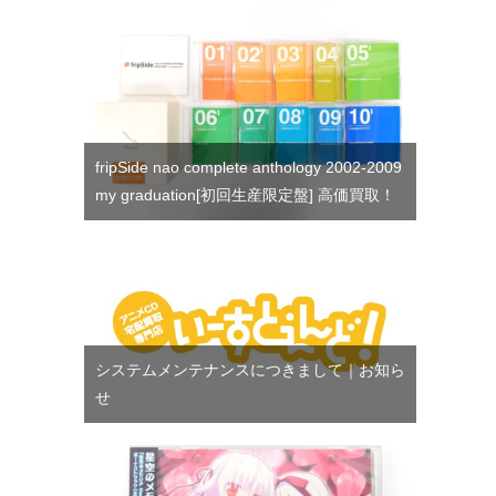
fripSide nao complete anthology 2002-2009
my graduation[初回生産限定盤] 高価買取！
システムメンテナンスにつきまして｜お知ら
せ