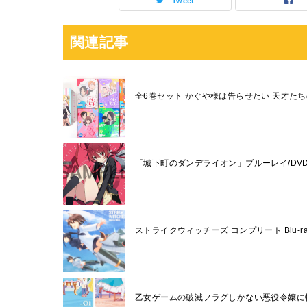
Tweet
関連記事
全6巻セット かぐや様は告らせたい 天才た
「城下町のダンデライオン」ブルーレイ/DV
ストライクウィッチーズ コンプリート Blu-ra
乙女ゲームの破滅フラグしかない悪役令嬢に