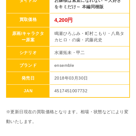
タイトル
お嬢様は素直になれない ～大好き
をキミだけ～ 本編同梱版
買取価格
4,200円
原画/キャラクタ
鳴瀬ひろふみ・町村こもり・八島タ
ー原案
カヒロ・の歯・武藤此史
シナリオ
水瀬拓未・甲二
ブランド
ensemble
発売日
2018年03月30日
JAN
4517451007732
※更新日現在の買取価格となります。相場・状態などにより変
動いたします。