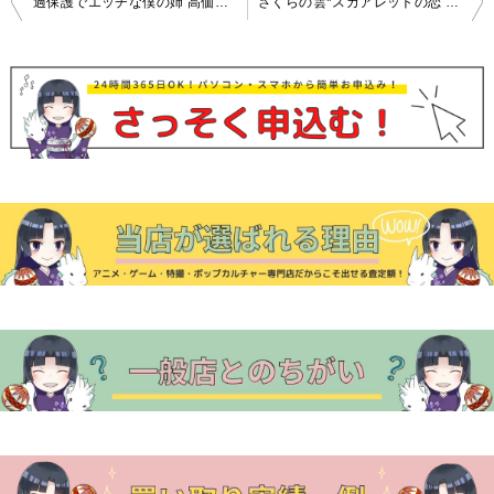
過保護でエッチな僕の姉 高価買取中！
さくらの雲*スカアレットの恋 高価買取中！
稿
ナ
ビ
ゲ
ー
シ
ョ
ン