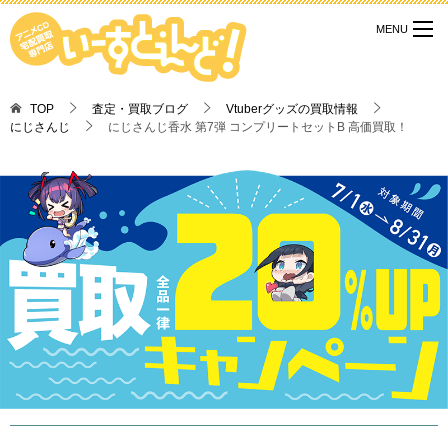
TOP
査定・買取ブログ
Vtuberグッズの買取情報
にじさんじ
にじさんじ香水 第7弾 コンプリートセットB 高価買取！