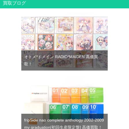
買取ブログ
オトメ*ドメイン RADIO*MAIDEN 高価買
取！
fripSide nao complete anthology 2002-2009
my graduation[初回生産限定盤] 高価買取！