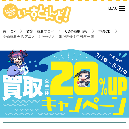
TOP
査定・買取ブログ
CDの買取情報
声優CD
高価買取★TVアニメ「おそ松さん」出演声優！中村悠一 編