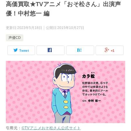
高価買取★TVアニメ「おそ松さん」出演声
優！中村悠一 編
更新日:
2023年5月18日
公開日:
2015年10月27日
声優CD
Tweet
+1
引用元：
©TVアニメおそ松さん公式サイト