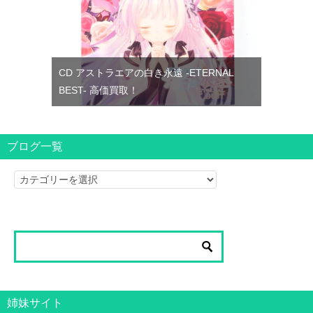
CD アストラエアの白き永遠 -ETERNAL
BEST- 高価買取！
ブログ一覧
ブ
ロ
グ
一
覧
姉妹サイト