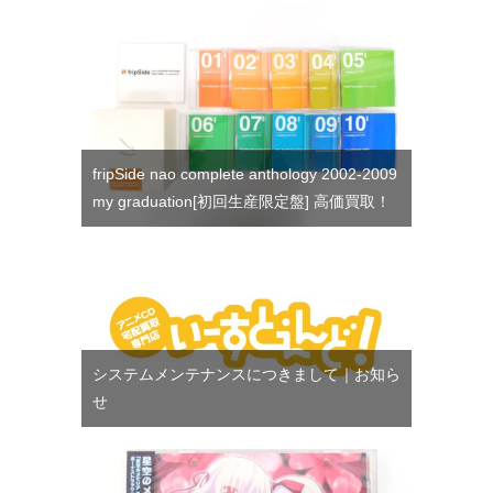
fripSide nao complete anthology 2002-2009
my graduation[初回生産限定盤] 高価買取！
システムメンテナンスにつきまして｜お知ら
せ