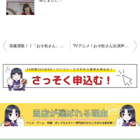
致しました！
投
高価買取！！「おそ松さん」出演声優！櫻井孝宏 編
TVアニメ！おそ松さん出演声優さんの商品を高価買取！
稿
ナ
ビ
ゲ
ー
シ
ョ
ン