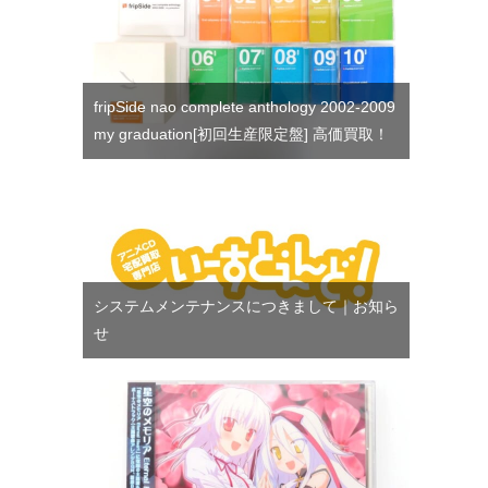
fripSide nao complete anthology 2002-2009
my graduation[初回生産限定盤] 高価買取！
システムメンテナンスにつきまして｜お知ら
せ