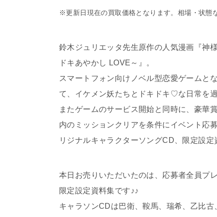
※更新日現在の買取価格となります。相場・状態
鈴木ジュリエッタ先生原作の人気漫画『神
ドキあやかし LOVE～』。
スマートフォン向けノベル型恋愛ゲームと
て、イケメン妖たちとドキドキ♡な日常を
またゲームのサービス開始と同時に、豪華
内のミッションクリアを条件にイベント応
リジナルキャラクターソングCD、限定設定
本日お売りいただいたのは、応募者全員プレゼ
限定設定資料集です♪♪
キャラソンCDは巴衛、鞍馬、瑞希、乙比古