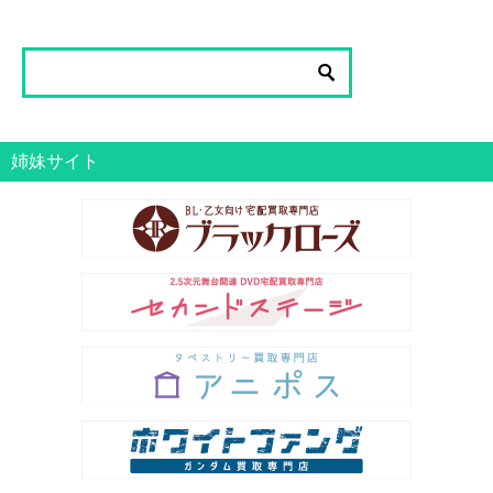
グ
一
覧
姉妹サイト