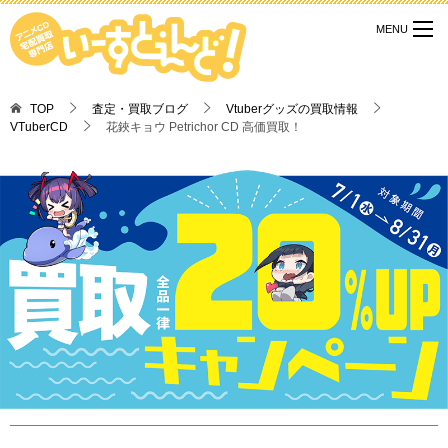
TOP
査定・買取ブログ
Vtuberグッズの買取情報
VTuberCD
花鋏キョウ Petrichor CD 高価買取！