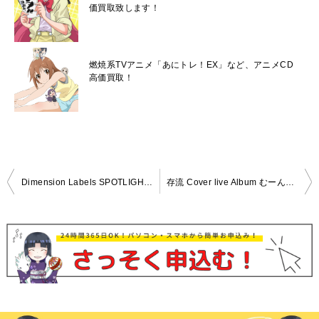
価買取致します！
燃焼系TVアニメ「あにトレ！EX」など、アニメCD
高価買取！
投
Dimension Labels SPOTLIGHT vol.2 アニメイト特典CD付き 高価買取！
存流 Cover live Album むーんらいとLIVE 高価買取！
稿
ナ
ビ
ゲ
ー
シ