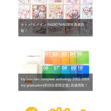
オトメ*ドメイン RADIO*MAIDEN 高価買
取！
fripSide nao complete anthology 2002-2009
my graduation[初回生産限定盤] 高価買取！