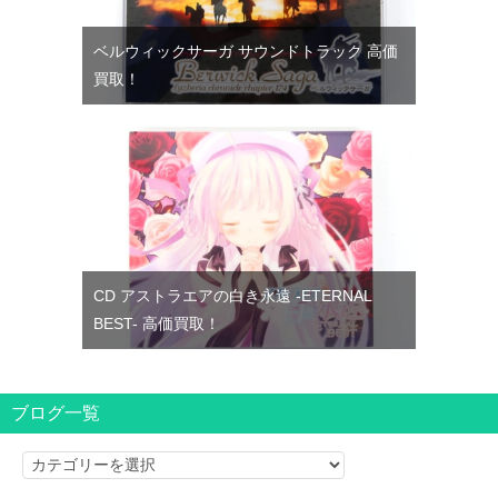
ベルウィックサーガ サウンドトラック 高価
買取！
CD アストラエアの白き永遠 -ETERNAL
BEST- 高価買取！
ブログ一覧
ブ
ロ