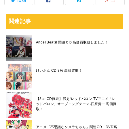
Tweet
+1
関連記事
Angel Beats! 関連ＣＤ高価買取致しました！
けいおん CD 8枚 高価買取！
【8cmCD買取】戦え!レッドバロン TVアニメ「レ
ッドバロン」オープニングテーマ 石原慎一 高価買
取！
アニメ「不思議なソメラちゃん」関連CD・DVD高