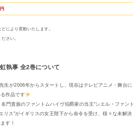
0円
などにより変動いたします。
ください。
 虹執事 全2巻について
先生が2006年からスタートし、現在はテレビアニメ・舞台に
いる作品です
、名門貴族のファントムハイヴ伯爵家の当主”シエル・ファン
カエリス”がイギリスの女王陛下から命令を受け、様々な未解決
れます！