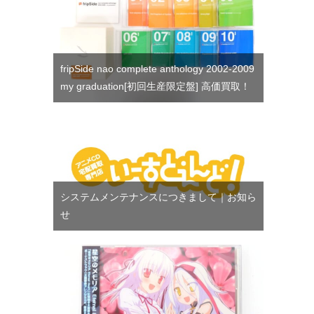
fripSide nao complete anthology 2002-2009
my graduation[初回生産限定盤] 高価買取！
システムメンテナンスにつきまして｜お知ら
せ