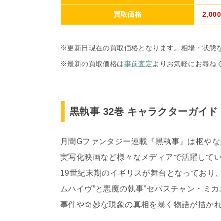
買取価格
2,00
※更新日現在の買取価格となります。相場・状態
※最新の買取価格は
事前査定
よりお気軽にお尋ね
黒執事 32巻 キャラクターガイド
月間Gファンタジー連載『黒執事』は枢やな
実写化映画など様々なメディアで活躍して
19世紀末期のイギリスが舞台となっており
ムハイヴ”と悪魔の執事”セバスチャン・ミ
事件や奇妙な現象の真相を暴く物語が描か