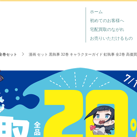
ホーム
初めてのお客様へ
宅配買取のながれ
お売りいただけるもの
全巻セット
漫画 セット 黒執事 32巻 キャラクターガイド 虹執事 全2巻 高価