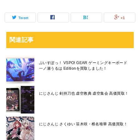
Tweet
+1
関連記事
ぶいすぽっ！ VSPO! GEAR ゲーミングキーボード
一ノ瀬うるは Editionを買取しました！
にじさんじ 剣持刀也 虚空教典 虚空集会 高価買取！
にじさんじ さくゆい 笹木咲・椎名唯華 高価買取！