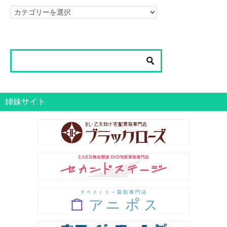
ブ
ロ
グ
一
覧
姉妹サイト