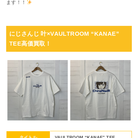
ます！！
にじさんじ 叶×VAULTROOM “KANAE”
TEE高価買取！
タイトル
VAULTROOM “KANAE” TEE