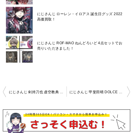
にじさんじ ローレン・イロアス 誕生日グッズ 2022
高価買取！
にじさんじ ROF-MAO ねんどろいど 4点セットでお
売りいただきました！
投
にじさんじ 剣持刀也 虚空教典 虚空集会 高価買取！
にじさんじ 甲斐田晴 DOLCE 高価買取！
稿
ナ
ビ
ゲ