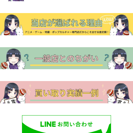
ー
シ
ョ
ン