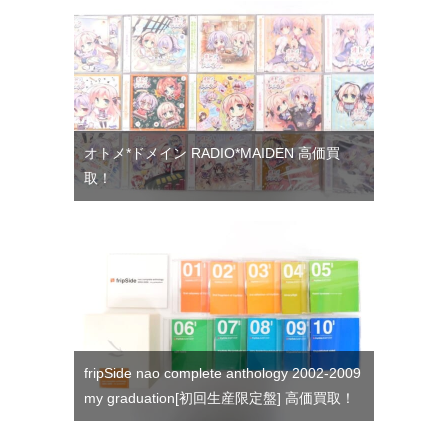
オトメ*ドメイン RADIO*MAIDEN 高価買
取！
fripSide nao complete anthology 2002-2009
my graduation[初回生産限定盤] 高価買取！