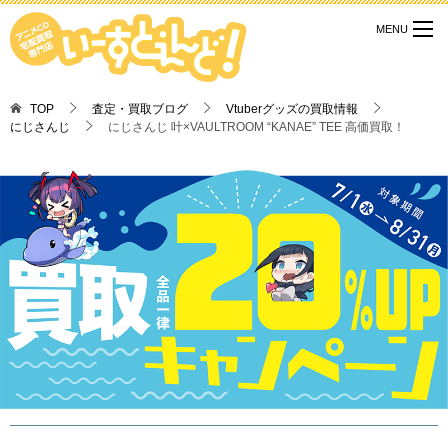
TOP
査定・買取ブログ
Vtuberグッズの買取情報
にじさんじ
にじさんじ 叶×VAULTROOM “KANAE” TEE 高価買取！