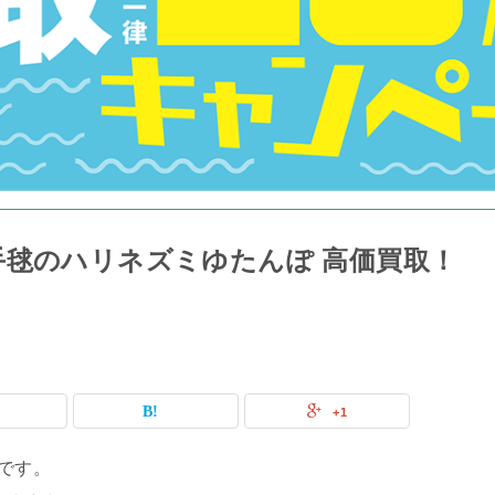
手毬のハリネズミゆたんぽ 高価買取！
+1
です。