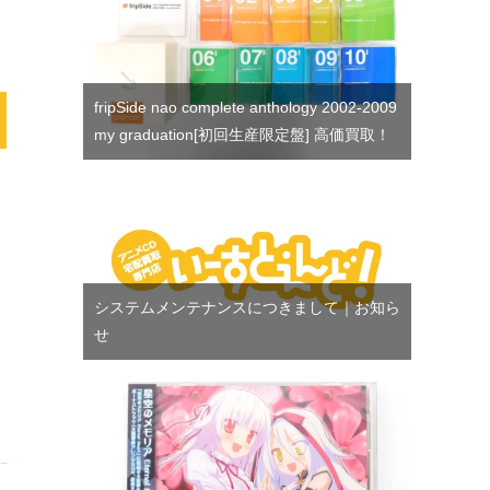
fripSide nao complete anthology 2002-2009
my graduation[初回生産限定盤] 高価買取！
システムメンテナンスにつきまして｜お知ら
せ