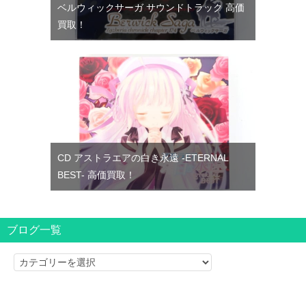
ベルウィックサーガ サウンドトラック 高価
買取！
CD アストラエアの白き永遠 -ETERNAL
BEST- 高価買取！
ブログ一覧
ブ
ロ
グ