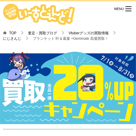
TOP
査定・買取ブログ
Vtuberグッズの買取情報
にじさんじ
ブランケット 叶＆葛葉 +Geminate 高価買取！