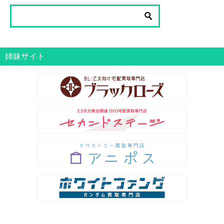
一
覧
姉妹サイト