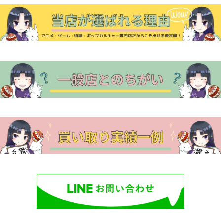
シ
ョ
ン