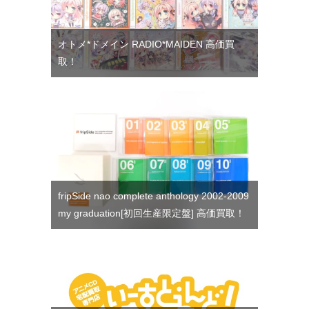
オトメ*ドメイン RADIO*MAIDEN 高価買
取！
fripSide nao complete anthology 2002-2009
my graduation[初回生産限定盤] 高価買取！