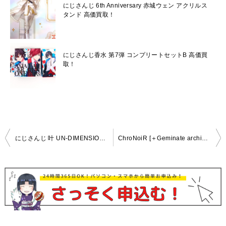
にじさんじ 6th Anniversary 赤城ウェン アクリルス
タンド 高価買取！
にじさんじ香水 第7弾 コンプリートセットB 高価買
取！
投
にじさんじ 叶 UN-DIMENSION バッグ Tシャツ高価買取！
ChroNoiR [＋Geminate archives4]SET 高価買取！
稿
ナ
ビ
ゲ
ー