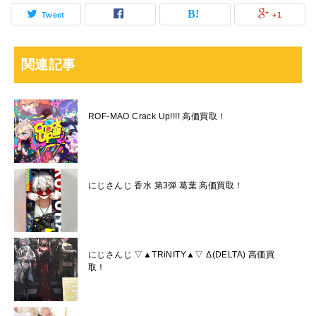
Tweet
+1
関連記事
ROF-MAO Crack Up!!!! 高価買取！
にじさんじ 香水 第3弾 葛葉 高価買取！
にじさんじ ▽▲TRiNITY▲▽ Δ(DELTA) 高価買
取！