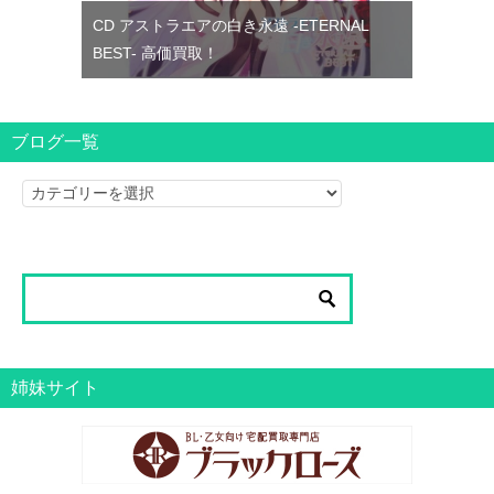
CD アストラエアの白き永遠 -ETERNAL
BEST- 高価買取！
ブログ一覧
ブ
ロ
グ
一
覧
姉妹サイト