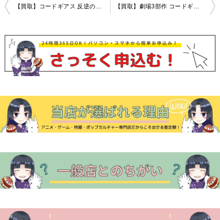
投
【買取】コードギアス 反逆のルルーシュ & R2 DVD・ブルーレイ 高価買取中！
【買取】劇場3部作 コードギアス 反逆のルルーシュ I 興道・II 叛道・III 皇道 DVD・ブルーレイ高価買取中！
稿
ナ
ビ
ゲ
ー
シ
ョ
ン