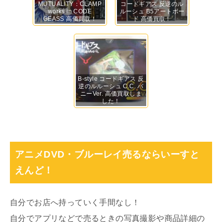
MUTUALITY：CLAMP
コードギアス 反逆のル
works in CODE
ルーシュ B5アートボー
GEASS 高価買取！
ド 高価買取！
B-style コードギアス 反
逆のルルーシュ C.C. バ
ニーVer. 高価買取しま
した！
アニメDVD・ブルーレイ売るならいーすと
えんど！
自分でお店へ持っていく手間なし！
自分でアプリなどで売るときの写真撮影や商品詳細の