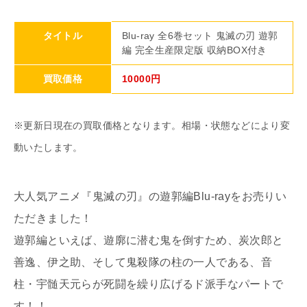
タイトル
Blu-ray 全6巻セット 鬼滅の刃 遊郭
編 完全生産限定版 収納BOX付き
買取価格
10000円
※更新日現在の買取価格となります。相場・状態などにより変
動いたします。
大人気アニメ『鬼滅の刃』の遊郭編Blu-rayをお売りい
ただきました！
遊郭編といえば、遊廓に潜む鬼を倒すため、炭次郎と
善逸、伊之助、そして鬼殺隊の柱の一人である、音
柱・宇髄天元らが死闘を繰り広げるド派手なパートで
す！！