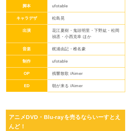
脚本
ufotable
キャラデザ
松島晃
出演
花江夏樹・鬼頭明里・下野紘・松岡
禎丞・小西克幸 ほか
音楽
梶浦由記・椎名豪
制作
ufotable
OP
残響散歌 /Aimer
ED
朝が来る /Aimer
アニメDVD・Blu-rayを売るならいーすとえ
んど！