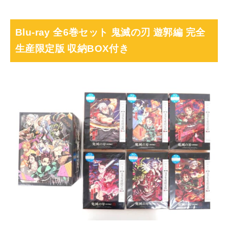
Blu-ray 全6巻セット 鬼滅の刃 遊郭編 完全
生産限定版 収納BOX付き