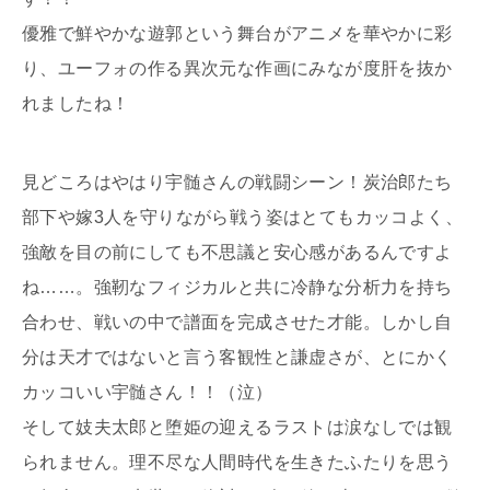
優雅で鮮やかな遊郭という舞台がアニメを華やかに彩
り、ユーフォの作る異次元な作画にみなが度肝を抜か
れましたね！
見どころはやはり宇髄さんの戦闘シーン！炭治郎たち
部下や嫁3人を守りながら戦う姿はとてもカッコよく、
強敵を目の前にしても不思議と安心感があるんですよ
ね……。強靭なフィジカルと共に冷静な分析力を持ち
合わせ、戦いの中で譜面を完成させた才能。しかし自
分は天才ではないと言う客観性と謙虚さが、とにかく
カッコいい宇髄さん！！（泣）
そして妓夫太郎と堕姫の迎えるラストは涙なしでは観
られません。理不尽な人間時代を生きたふたりを思う