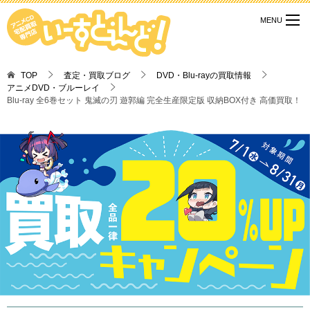
TOP
査定・買取ブログ
DVD・Blu-rayの買取情報
アニメDVD・ブルーレイ
Blu-ray 全6巻セット 鬼滅の刃 遊郭編 完全生産限定版 収納BOX付き 高価買取！