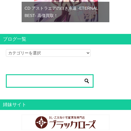
CD アストラエアの白き永遠 -ETERNAL
BEST- 高価買取！
ブログ一覧
ブ
ロ
グ
一
覧
姉妹サイト