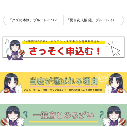
投
「クズの本懐」ブルーレイ/DVD全巻セット高価買取致します！
「夏目友人帳 陸」ブルーレイ/DVD全巻セット高価買取致します！
稿
ナ
ビ
ゲ
ー
シ
ョ
ン